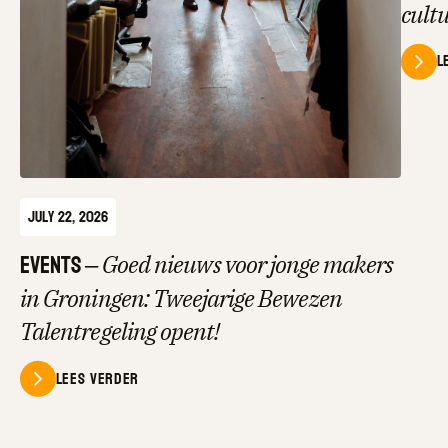
cult
L
July 22, 2026
Events
–
Goed nieuws voor jonge makers
in Groningen: Tweejarige Bewezen
Talentregeling opent!
Lees verder