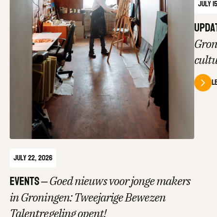
July 1
Upda
Gron
cult
L
July 22, 2026
Events
–
Goed nieuws voor jonge makers
in Groningen: Tweejarige Bewezen
Talentregeling opent!