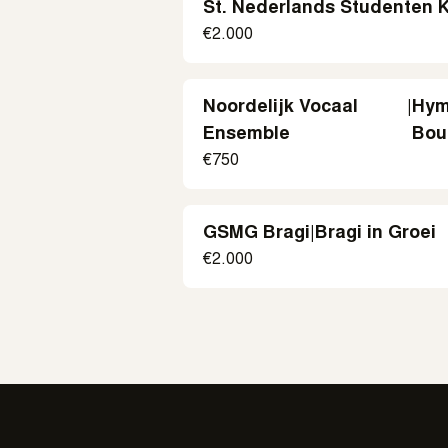
St. Nederlands Studenten 
€
2.000
Noordelijk Vocaal
|
Hymn
Ensemble
Boul
€
750
GSMG Bragi
|
Bragi in Groei
€
2.000