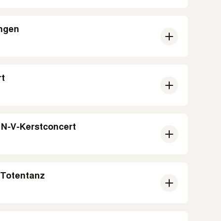
ngen
rt
|
N-V-Kerstconcert
|
Totentanz