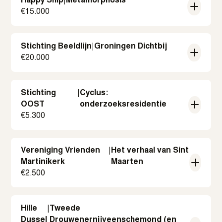
Happy Ship
|
Metamorphosis
€
15.000
Stichting Beeldlijn
|
Groningen Dichtbij
€
20.000
Stichting
|
Cyclus:
OOST
onderzoeksresidentie
€
5.300
Vereniging Vrienden
|
Het verhaal van Sint
Martinikerk
Maarten
€
2.500
Hille
|
Tweede
Dussel
Drouwenernijveenschemond (en