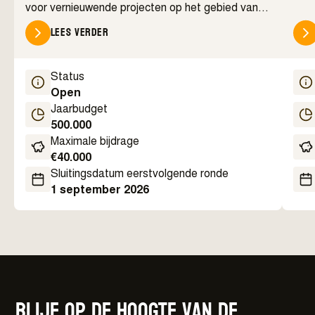
ontw
voor vernieuwende projecten op het gebied van
amateurkunst, actieve cultuurdeelname en
Lees verder
erfgoed. De regeling richt zich op initiatieven die
inwoners actief betrekken bij kunst, cultuur,
erfgoed en archeologie, zowel in de ontwikkeling
Status
als uitvoering van een project.
Open
Jaarbudget
500.000
Maximale bijdrage
€
40.000
Sluitingsdatum eerstvolgende ronde
1 september 2026
Blijf op de hoogte van de