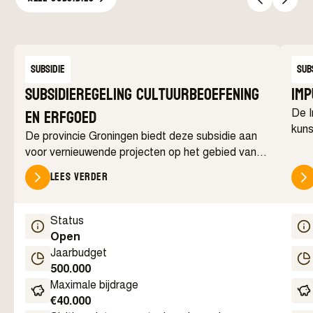
Subsidie
Sub
Subsidieregeling cultuurbeoefening
Imp
en erfgoed
De I
kuns
De provincie Groningen biedt deze subsidie aan
ontw
voor vernieuwende projecten op het gebied van
amateurkunst, actieve cultuurdeelname en
Lees verder
erfgoed. De regeling richt zich op initiatieven die
inwoners actief betrekken bij kunst, cultuur,
erfgoed en archeologie, zowel in de ontwikkeling
Status
als uitvoering van een project.
Open
Jaarbudget
500.000
Maximale bijdrage
€
40.000