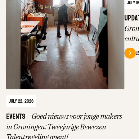
July 1
Upda
Gron
cult
L
July 22, 2026
Events
–
Goed nieuws voor jonge makers
in Groningen: Tweejarige Bewezen
Talentregeling opent!