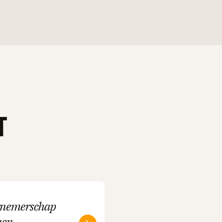
t
rnemerschap
men