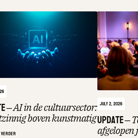
026
te
–
July 2, 2026
AI in de cultuursector:
Update
–
tzinnig boven kunstmatig
T
afgelopen 
 verder