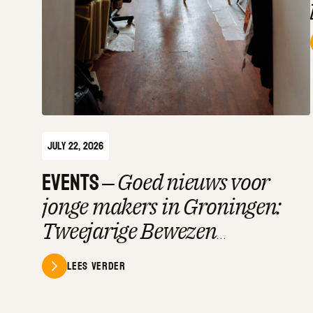
July 22, 2026
Events
–
Goed nieuws voor
jonge makers in Groningen:
Tweejarige Bewezen
Talentregeling opent!
Lees verder