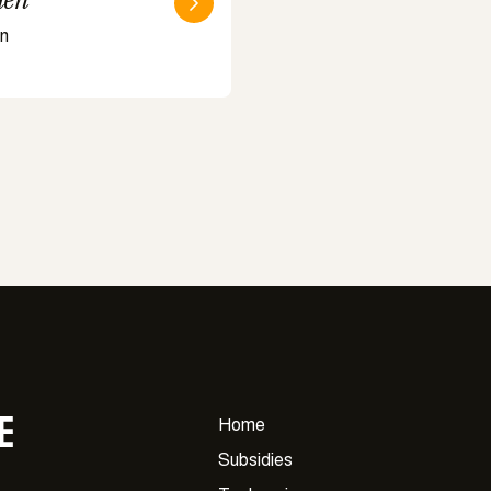
en
e
Home
Subsidies