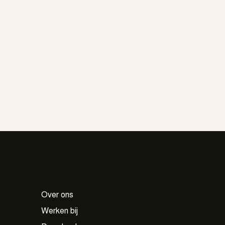
Sam
een
Over ons
wee
Werken bij
wen