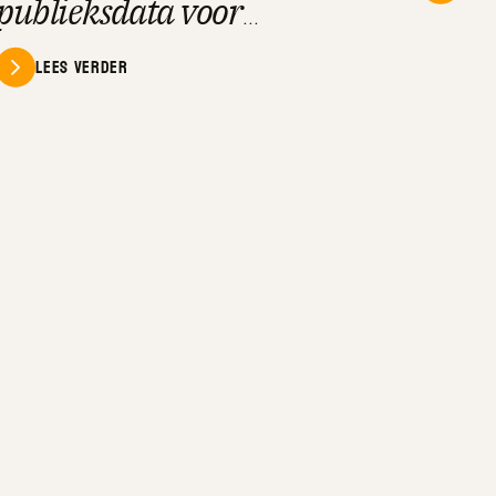
publieksdata voor
cultuurinzicht
Lees verder