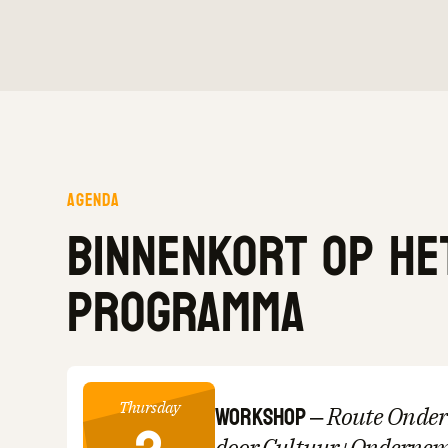
Agenda
Binnenkort op he
programma
Workshop
–
Thursday
Route Onde
door Cultuur+Onderne