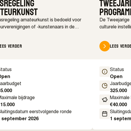
sregeling
Tweejar
teurkunst
program
usregeling amateurkunst is bedoeld voor
De Tweejarige
urverenigingen of -kunstenaars in de
culturele instel
te Groningen die een project willen
uitvoeren van
ren die anders is dan regulier.
publieksactivit
Lees verder
Lees verd
jaar (2027- 20
duidelijke lijn 
het bestaande c
Status
Status
Open
Open
Jaarbudget
Jaarbudg
85.000
325.000
aximale bijdrage
Maximale 
€
15.000
€
40.000
luitingsdatum eerstvolgende ronde
Sluitings
1 september 2026
1 septem