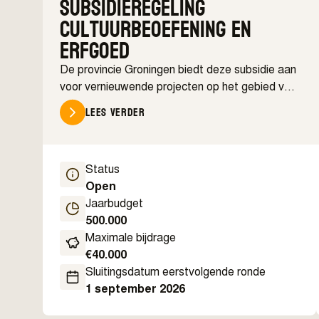
Subsidieregeling
cultuurbeoefening en
erfgoed
De provincie Groningen biedt deze subsidie aan
voor vernieuwende projecten op het gebied van
amateurkunst, actieve cultuurdeelname en
Lees verder
erfgoed. De regeling richt zich op initiatieven die
inwoners actief betrekken bij kunst, cultuur,
erfgoed en archeologie, zowel in de
Status
ontwikkeling als uitvoering van een project.
Open
Jaarbudget
500.000
Maximale bijdrage
€
40.000
Sluitingsdatum eerstvolgende ronde
1 september 2026