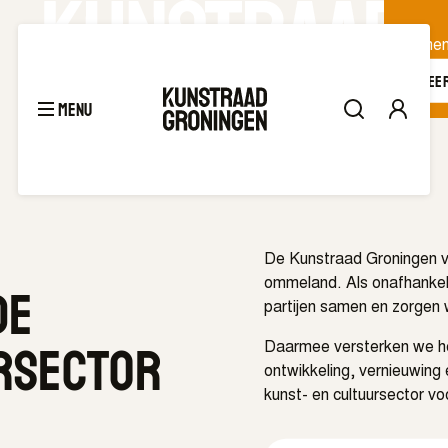
Samen 
Meer
menu
Groningen
De Kunstraad Groningen ve
de
ommeland. Als onafhankeli
partijen samen en zorgen 
rsector
Daarmee versterken we he
ontwikkeling, vernieuwing
kunst- en cultuursector vo