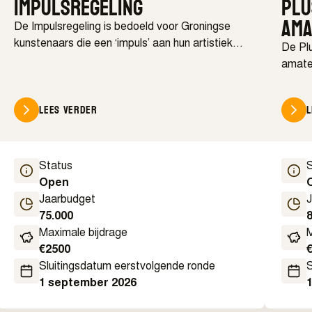
Impulsregeling
Plu
ama
De Impulsregeling is bedoeld voor Groningse
kunstenaars die een ‘impuls’ aan hun artistieke
De Pl
ontwikkeling willen geven.
amate
gemeen
uitvoe
Lees verder
Status
Open
Jaarbudget
75.000
Maximale bijdrage
M
€
2500
Sluitingsdatum eerstvolgende ronde
S
1 september 2026