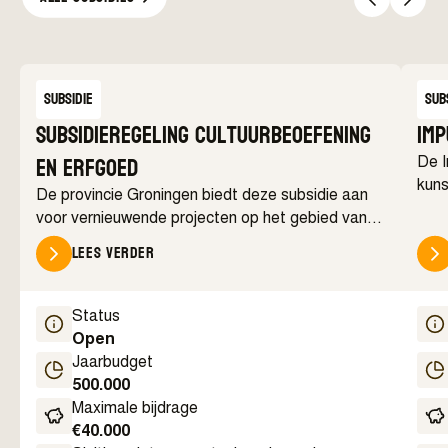
Subsidie
Sub
Subsidieregeling cultuurbeoefening
Imp
en erfgoed
De I
kuns
De provincie Groningen biedt deze subsidie aan
ontw
voor vernieuwende projecten op het gebied van
amateurkunst, actieve cultuurdeelname en
Lees verder
erfgoed. De regeling richt zich op initiatieven die
inwoners actief betrekken bij kunst, cultuur,
erfgoed en archeologie, zowel in de ontwikkeling
Status
als uitvoering van een project.
Open
Jaarbudget
500.000
Maximale bijdrage
€
40.000