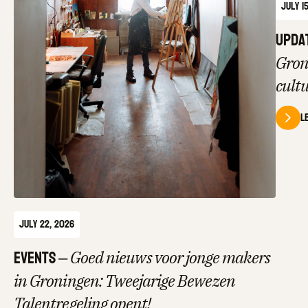
July 1
Upda
Gron
cult
L
July 22, 2026
Events
–
Goed nieuws voor jonge makers
in Groningen: Tweejarige Bewezen
Talentregeling opent!